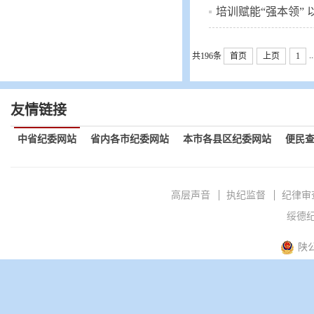
培训赋能“强本领” 以学
..
共196条
首页
上页
1
友情链接
中省纪委网站
省内各市纪委网站
本市各县区纪委网站
便民
高层声音
执纪监督
纪律审
绥德纪
陕公