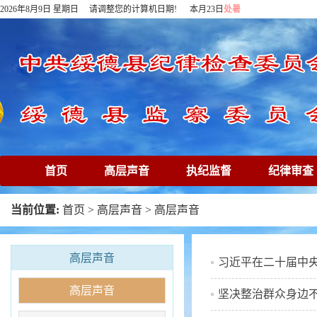
2026年8月9日 星期日 请调整您的计算机日期! 本月23日
处暑
首页
高层声音
执纪监督
纪律审查
下载专区
在线访谈
清廉镜鉴
专题
当前位置:
首页
>
高层声音
>
高层声音
高层声音
习近平在二十届中
高层声音
坚决整治群众身边