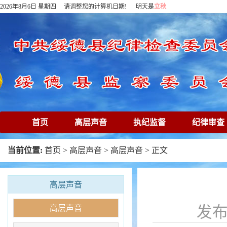
2026年8月6日 星期四 请调整您的计算机日期! 明天是
立秋
首页
高层声音
执纪监督
纪律审查
下载专区
在线访谈
清廉镜鉴
专题
当前位置:
首页
>
高层声音
>
高层声音
> 正文
高层声音
高层声音
发布时