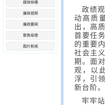
媒体纵横
政绩
廉政视频
动高质
廉政要闻
出，高
首要任
聚焦绥德
的重要内
图片新闻
社会主
期。面
观，以
浮，引
新台阶
牢牢