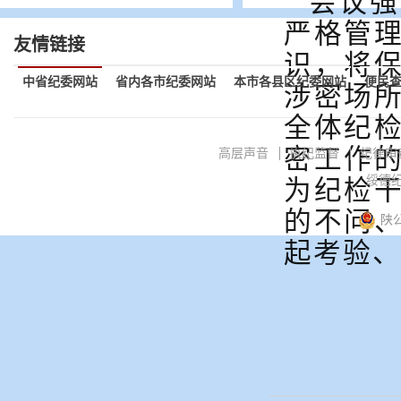
会议强
严格管
友情链接
识，将
中省纪委网站
省内各市纪委网站
本市各县区纪委网站
便民
涉密场所
全体纪
密工作
高层声音
执纪监督
纪律审
绥德纪
为纪检
的不问
陕公
起考验