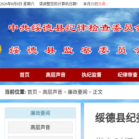
2026年8月8日 星期六 请调整您的计算机日期! 本月23日
处暑
首页
高层声音
执纪监督
纪律审查
下载专区
在线访谈
清廉镜鉴
专题
当前位置:
首页
>
高层声音
>
廉政要闻
> 正文
廉政要闻
绥德县纪
高层声音