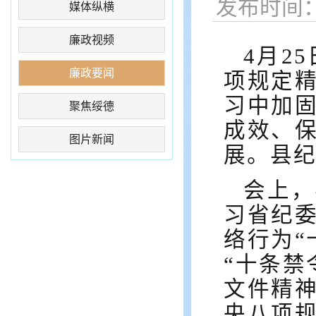
发布时间：2
媒体纵横
廉政视频
4月2
廉政要闻
项规定
习中加
聚焦绥德
成效、
图片新闻
展。县
会上，
习省纪
络行为“
“十条禁
文件精
央八项