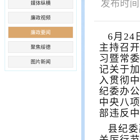
发布时间：2
媒体纵横
廉政视频
廉政要闻
6月2
主持召开
聚焦绥德
习暨常
图片新闻
记关于
入贯彻
纪委办
中央八
部违反
县纪委
关厉行