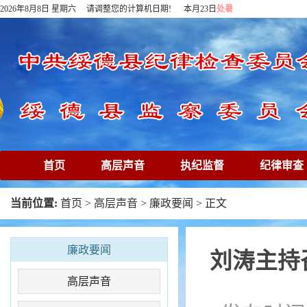
2026年8月8日 星期六 请调整您的计算机日期! 本月23日
处暑
首页
高层声音
执纪监督
纪律审查
下载专区
在线访谈
清廉镜鉴
专题
当前位置:
首页
>
高层声音
>
廉政要闻
> 正文
廉政要闻
刘涛主持
高层声音