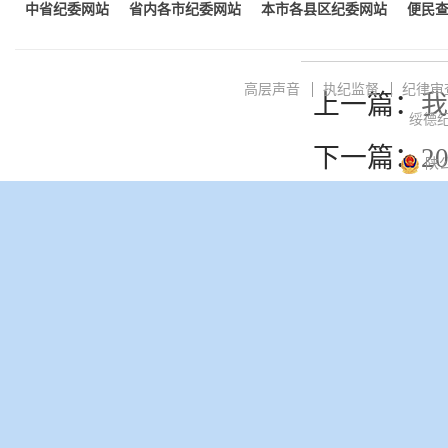
中省纪委网站
省内各市纪委网站
本市各县区纪委网站
便民
高层声音
执纪监督
纪律审
上一篇：
我
绥德纪
下一篇：
2
陕公