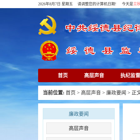
2026年8月7日 星期五 请调整您的计算机日期! 今天是
立
首页
高层声音
执纪监
下载专区
在线访谈
清
当前位置:
首页
>
高层声音
>
廉政要闻
> 正
廉政要闻
高层声音