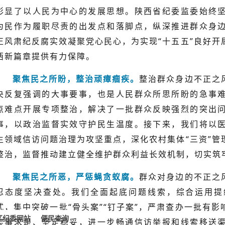
彰显了以人民为中心的发展思想。陕西省纪委监委始终
为民作为履职尽责的出发点和落脚点，纵深推进群众身
正风肃纪反腐实效凝聚党心民心，为实现“十五五”良好开
西新篇章提供有力保障。
聚焦民之所盼，整治顽瘴痼疾。
整治群众身边不正之
央反复强调的大事要事，也是人民群众所思所盼的急事
点难点开展专项整治，解决了一批群众反映强烈的突出
事，以政治监督实效守护民生温度。接下来，我们将以
生领域信访问题治理为攻坚重点，深化农村集体“三资”管
整治，监督推动建立健全维护群众利益长效机制，切实筑
聚焦民之所恶，严惩蝇贪蚁腐。
群众对身边的不正之
忍态度坚决查处。我们全面起底问题线索，综合运用提
式，集中突破一批“骨头案”“钉子案”，严肃查办一批有
区纪委网站
便民查询
实事求是、坚定稳妥，进一步畅通信访举报和线索移送