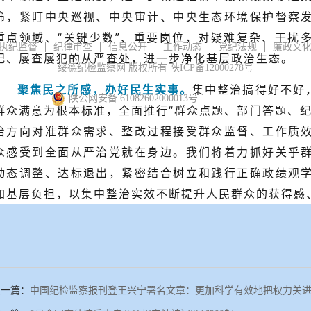
筛，紧盯中央巡视、中央审计、中央生态环境保护督察
重点领域、“关键少数”、重要岗位，对疑难复杂、干扰
执纪监督
纪律审查
信息公开
工作动态
党纪法规
廉政文
纪、屡查屡犯的从严查处，进一步净化基层政治生态。
绥德纪检监察网 版权所有 陕ICP备12000278号
聚焦民之所感，办好民生实事。
集中整治搞得好不好
陕公网安备 61082602000013号
群众满意为根本标准，全面推行“群众点题、部门答题、纪
治方向对准群众需求、整改过程接受群众监督、工作质
众感受到全面从严治党就在身边。我们将着力抓好关乎
动态调整、达标退出，紧密结合树立和践行正确政绩观
加基层负担，以集中整治实效不断提升人民群众的获得感
上一篇：
中国纪检监察报刊登王兴宁署名文章：更加科学有效地把权力关