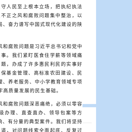
坚守人民至上根本立场，把执纪执法
边不正之风和腐败问题集中整治，以
局、奋力谱写中国式现代化建设的陕
风和腐败问题是习近平总书记和党中
难事。我们紧盯医食住学薪等领域痛
问题，办成了许多惠民利民的实事好
医保基金管理、高标准农田建设、民
理、养老服务、中小学教育领域专项
牢高质量发展的民生基础。
风和腐败问题深恶痛绝，必须以零容
级办理、直查直办、领导包案等方
影响、有分量的典型案件。我们将坚持
渠道，对问题线索全面起底、反复过