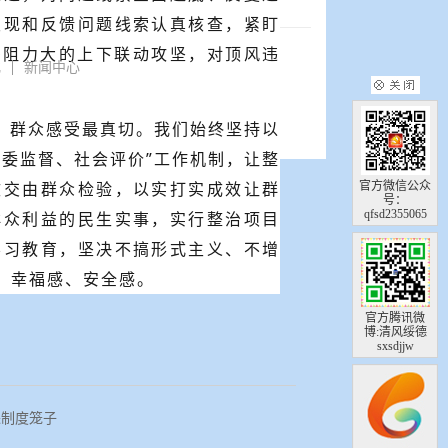
发现和反馈问题线索认真核查，紧盯
多阻力大的上下联动攻坚，对顶风违
化
新闻中心
，群众感受最真切。我们始终坚持以
委监督、社会评价”工作机制，让整
效交由群众检验，以实打实成效让群
官方微信公众
号：
qfsd2355065
群众利益的民生实事，实行整治项目
学习教育，坚决不搞形式主义、不增
、幸福感、安全感。
官方腾讯微
博:清风绥德
sxsdjjw
进制度笼子