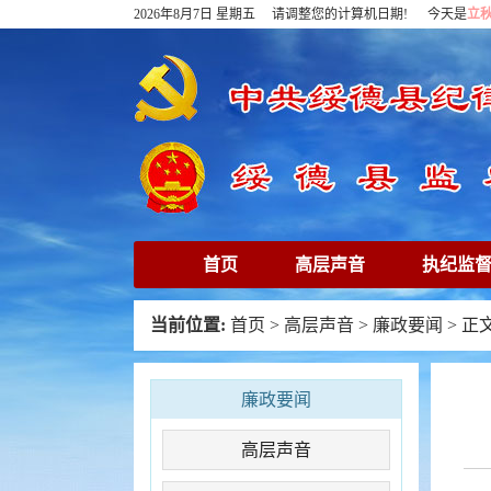
2026年8月7日 星期五 请调整您的计算机日期! 今天是
立
首页
高层声音
执纪监
下载专区
在线访谈
清
当前位置:
首页
>
高层声音
>
廉政要闻
> 正
廉政要闻
高层声音