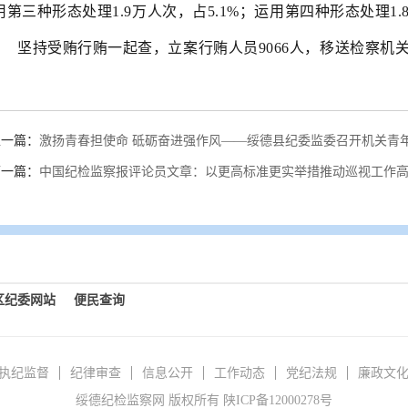
用第三种形态处理1.9万人次，占5.1%；运用第四种形态处理1.8
坚持受贿行贿一起查，立案行贿人员9066人，移送检察机关
上一篇：
激扬青春担使命 砥砺奋进强作风——绥德县纪委监委召开机关青
下一篇：
中国纪检监察报评论员文章：以更高标准更实举措推动巡视工作
区纪委网站
便民查询
执纪监督
纪律审查
信息公开
工作动态
党纪法规
廉政文
绥德纪检监察网 版权所有 陕ICP备12000278号