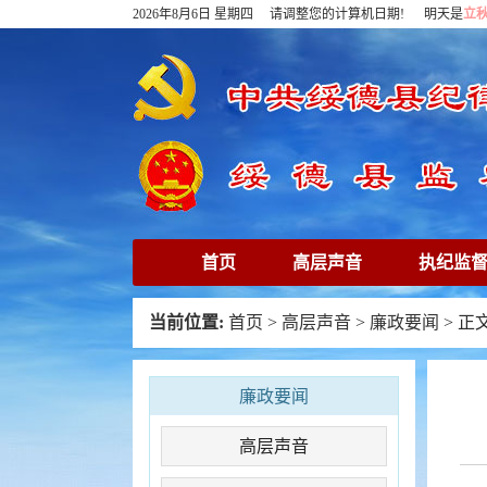
2026年8月6日 星期四 请调整您的计算机日期! 明天是
立
首页
高层声音
执纪监
下载专区
在线访谈
清
当前位置:
首页
>
高层声音
>
廉政要闻
> 正
廉政要闻
高层声音