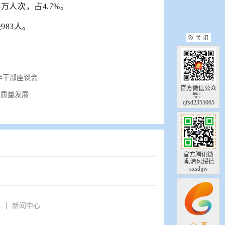
万人次，占4.7%。
983人。
年干部座谈会
官方微信公众
高质量发展
号：
qfsd2355065
官方腾讯微
博:清风绥德
sxsdjjw
化
新闻中心