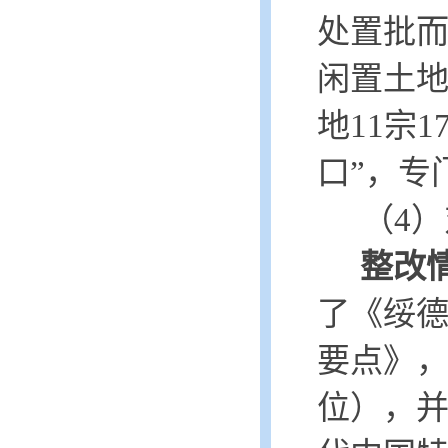
处置批
闲置土地
地11宗1
口”，专
（
4）
整改
了《绥
要点》
位），