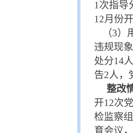
1次指导
12月份
（
3）
违规现
处分14
告2人，
整改
开
12次
检监察
育会议