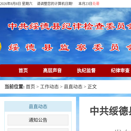
2026年8月8日 星期六 请调整您的计算机日期! 本月23日
处暑
首页
高层声音
执纪监督
纪律审查
下载专区
在线访谈
清廉镜鉴
专题
当前位置:
首页
>
工作动态
>
县直动态
> 正文
县直动态
中共绥德
通知公告