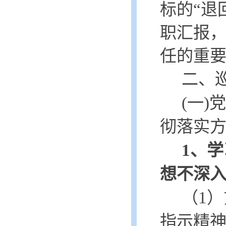
标的
“退
职汇报
任的重
二、
(一
彻落实
1、
想不深
（
1
指示精