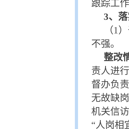
跟踪工
3、
（
1
）
不强。
整改
责人进
督办负
无故缺
机关信
“人岗相