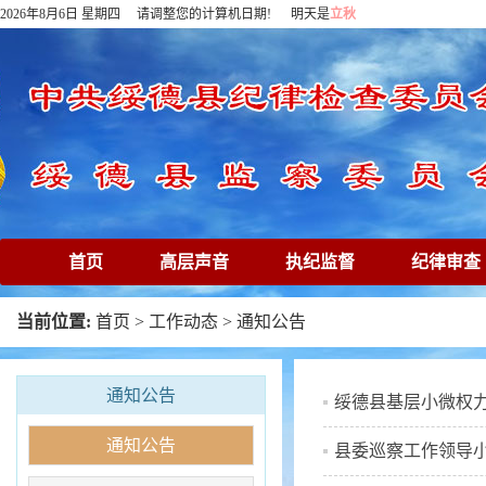
2026年8月6日 星期四 请调整您的计算机日期! 明天是
立秋
首页
高层声音
执纪监督
纪律审查
下载专区
在线访谈
清廉镜鉴
专题
当前位置:
首页
>
工作动态
>
通知公告
通知公告
绥德县基层小微权力
通知公告
县委巡察工作领导