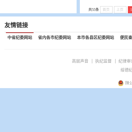
共55条
首页
上页
友情链接
中省纪委网站
省内各市纪委网站
本市各县区纪委网站
便民
高层声音
执纪监督
纪律审
绥德纪
陕公