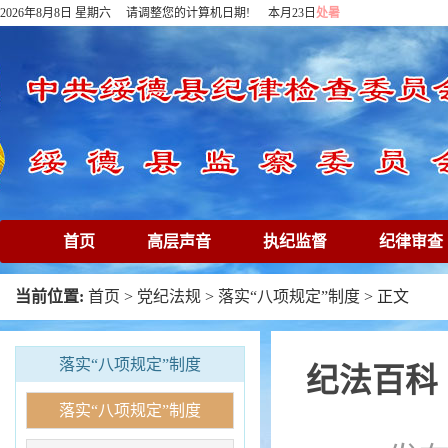
2026年8月8日 星期六 请调整您的计算机日期! 本月23日
处暑
首页
高层声音
执纪监督
纪律审查
下载专区
在线访谈
清廉镜鉴
专题
当前位置:
首页
>
党纪法规
>
落实“八项规定”制度
> 正文
落实“八项规定”制度
纪法百科
落实“八项规定”制度