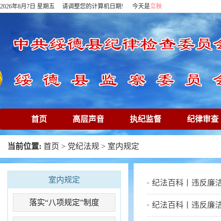
2026年8月7日 星期五 请调整您的计算机日期! 今天是
立秋
首页
高层声音
执纪监督
纪律审查
下载专区
在线访谈
清廉镜鉴
专题
当前位置:
首页
>
党纪法规
>
室内规定
室内规定
纪法百科丨违反廉洁
落实“八项规定”制度
纪法百科丨违反廉洁