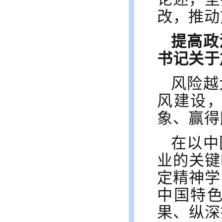
改，推动
提高政
书记关于
风险越
风建设
象、赢得
在以中
业的关键
定精神学
中国特
果、纵深