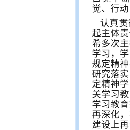
觉、行动
认真贯
起主体责
希多次主
学习，学
规定精神
研究落实
定精神学
关学习教
学习教育
再深化，
建设上再