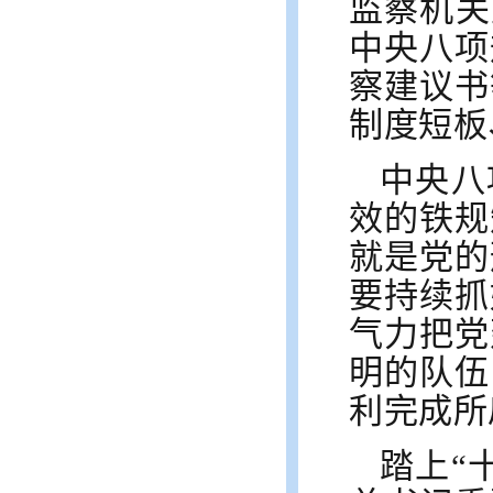
监察机关
中央八项
察建议书
制度短板
中央八
效的铁规
就是党的
要持续抓
气力把党
明的队伍
利完成所
踏上“