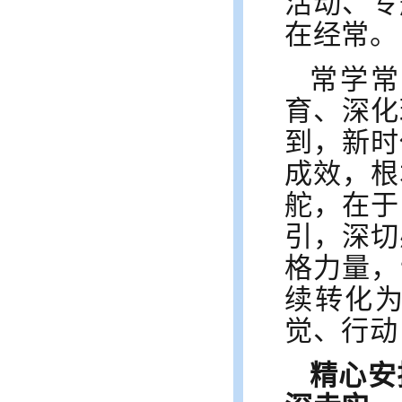
活动、专
在经常。
常学常
育、深化
到，新时
成效，根
舵，在于
引，深切
格力量，
续转化为
觉、行动
精心安