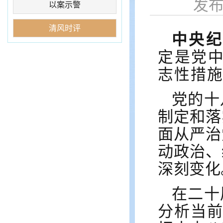
发布时
以案示警
清风时评
中央纪
定是党
志性措
党的十
制定和落
面从严治
动政治、
深刻变化
在二十
分析当前