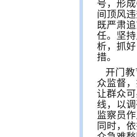
号，形成
间顶风违
既严肃追
任。坚持
析，抓好
措。
开门教
众监督，
让群众可
线，以调
监察员作
同时，依
众急难愁