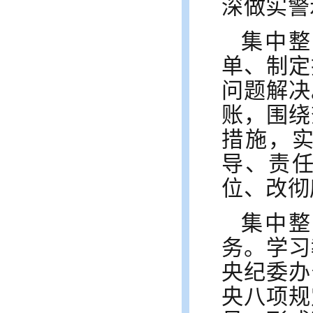
深做实警
集中整
单、制定
问题解决
账，围绕
措施，
导、责
位、改彻
集中整
务。学习
央纪委办
央八项规