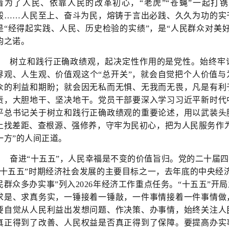
着为了人民、依靠人民的改革初心，“老虎”“苍蝇”一起打
毅……人民至上、奋斗为民，熔铸于言出必践、久久为功的实
是“经得起实践、人民、历史检验的实绩”，是“人民群众对美
钧之诺。
树立和践行正确政绩观，起决定性作用的是党性。始终牢记
界观、人生观、价值观这个“总开关”，就会自觉把个人价值
众的利益和期盼；就会因无私而无惧、无我而无畏，凡是有利
责，大胆地干、坚决地干。党员干部要深入学习习近平新时代
平总书记关于树立和践行正确政绩观的重要论述，用以武装头
上找差距、查根源、强修养，守牢为民初心，把为人民服务作
一方”的人间正道。
奋进“十五五”，人民幸福是不变的价值旨归。党的二十届四
“十五五”时期经济社会发展的主要目标之一，去年底的中央经
民群众多办实事”列入2026年经济工作重点任务。“十五五”
求是、求真务实，一锤接着一锤敲，一件事情接着一件事情做
要自觉从人民利益出发想问题、作决策、办事情，始终关注人
真正得到了改善、人民权益是否真正得到了保障。要提高办实