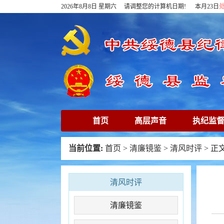
2026年8月8日 星期六 请调整您的计算机日期! 本月23日
首页
高层声音
执纪监
下载专区
在线访谈
清
当前位置:
首页
>
清廉镜鉴
>
清风时评
> 正
清风时评
清廉镜鉴