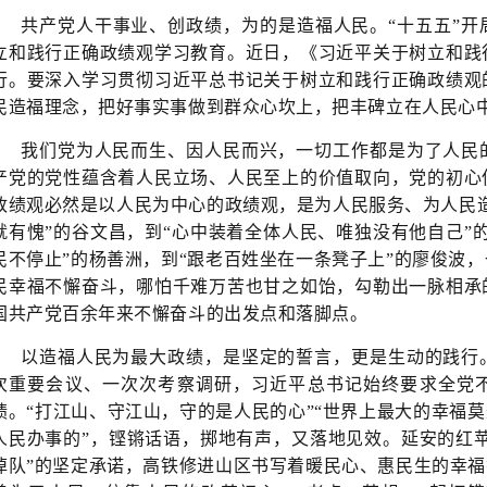
共产党人干事业、创政绩，为的是造福人民。“十五五”开
立和践行正确政绩观学习教育。近日，《习近平关于树立和践
行。要深入学习贯彻习近平总书记关于树立和践行正确政绩观
民造福理念，把好事实事做到群众心坎上，把丰碑立在人民心
我们党为人民而生、因人民而兴，一切工作都是为了人民
产党的党性蕴含着人民立场、人民至上的价值取向，党的初心
政绩观必然是以人民为中心的政绩观，是为人民服务、为人民
就有愧”的谷文昌，到“心中装着全体人民、唯独没有他自己”
民不停止”的杨善洲，到“跟老百姓坐在一条凳子上”的廖俊波
民幸福不懈奋斗，哪怕千难万苦也甘之如饴，勾勒出一脉相承
国共产党百余年来不懈奋斗的出发点和落脚点。
以造福人民为最大政绩，是坚定的誓言，更是生动的践行
次重要会议、一次次考察调研，习近平总书记始终要求全党
绩。“打江山、守江山，守的是人民的心”“世界上最大的幸福莫
人民办事的”，铿锵话语，掷地有声，又落地见效。延安的红苹
掉队”的坚定承诺，高铁修进山区书写着暖民心、惠民生的幸福