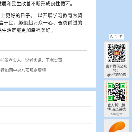
发展和民生改善不断形成良性循环。
上更好的日子。”以开展学习教育为契
信于民，凝聚起万众一心、奋勇前进的
民生活定能更加幸福美好。
述⑧做老实人、说老实话、干老实事
官方微信公众
持续加固中央八项规定堤坝
号：
qfsd2355065
官方腾讯微
博:清风绥德
sxsdjjw