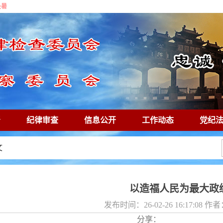
处暑
督
纪律审查
信息公开
工作动态
党纪
廉镜鉴
专题专栏
文
以造福人民为最大政
发布时间：26-02-26 16:17:08 
分享：