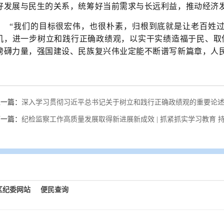
好发展与民生的关系，统筹好当前需求与长远利益，推动经济
“我们的目标很宏伟，也很朴素，归根到底就是让老百姓过
机，进一步树立和践行正确政绩观，以实干实绩造福于民、取
磅礴力量，强国建设、民族复兴伟业定能不断谱写新篇章，人
上一篇：
深入学习贯彻习近平总书记关于树立和践行正确政绩观的重要论
下一篇：
纪检监察工作高质量发展取得新进展新成效 | 抓紧抓实学习教育 
区纪委网站
便民查询