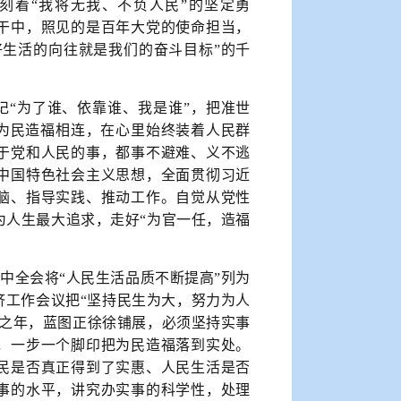
镌刻着“我将无我、不负人民”的坚定勇
干中，照见的是百年大党的使命担当，
好生活的向往就是我们的奋斗目标”的千
“为了谁、依靠谁、我是谁”，把准世
与为民造福相连，在心里始终装着人民群
于党和人民的事，都事不避难、义不逃
中国特色社会主义思想，全面贯彻习近
脑、指导实践、推动工作。自觉从党性
为人生最大追求，走好“为官一任，造福
中全会将“人民生活品质不断提高”列为
济工作会议把“坚持民生为大，努力为人
开局之年，蓝图正徐徐铺展，必须坚持实事
，一步一个脚印把为民造福落到实处。
民是否真正得到了实惠、人民生活是否
事的水平，讲究办实事的科学性，处理