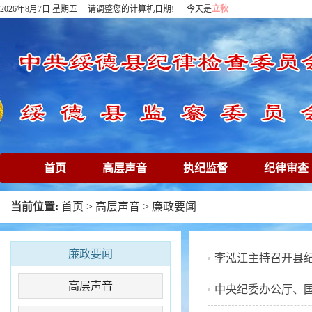
2026年8月7日 星期五 请调整您的计算机日期! 今天是
立秋
首页
高层声音
执纪监督
纪律审查
下载专区
在线访谈
清廉镜鉴
专题
当前位置:
首页
>
高层声音
>
廉政要闻
廉政要闻
李泓江主持召开县纪
高层声音
中央纪委办公厅、国